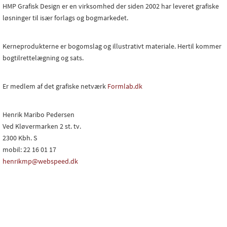
HMP Grafisk Design er en virksomhed der siden 2002 har leveret grafiske
løsninger til især forlags og bogmarkedet.
Kerneprodukterne er bogomslag og illustrativt materiale. Hertil kommer
bogtilrettelægning og sats.
Er medlem af det grafiske netværk
Formlab.dk
Henrik Maribo Pedersen
Ved Kløvermarken 2 st. tv.
2300 Kbh. S
mobil: 22 16 01 17
henrikmp@webspeed.dk